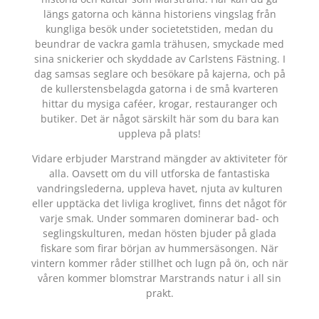
längs gatorna och känna historiens vingslag från
kungliga besök under societetstiden, medan du
beundrar de vackra gamla trähusen, smyckade med
sina snickerier och skyddade av Carlstens Fästning. I
dag samsas seglare och besökare på kajerna, och på
de kullerstensbelagda gatorna i de små kvarteren
hittar du mysiga caféer, krogar, restauranger och
butiker. Det är något särskilt här som du bara kan
uppleva på plats!
Vidare erbjuder Marstrand mängder av aktiviteter för
alla. Oavsett om du vill utforska de fantastiska
vandringslederna, uppleva havet, njuta av kulturen
eller upptäcka det livliga kroglivet, finns det något för
varje smak. Under sommaren dominerar bad- och
seglingskulturen, medan hösten bjuder på glada
fiskare som firar början av hummersäsongen. När
vintern kommer råder stillhet och lugn på ön, och när
våren kommer blomstrar Marstrands natur i all sin
prakt.