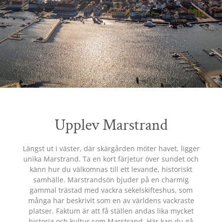
Upplev Marstrand
Längst ut i väster, där skärgården möter havet, ligger
unika Marstrand. Ta en kort färjetur över sundet och
känn hur du välkomnas till ett levande, historiskt
samhälle. Marstrandsön bjuder på en charmig
gammal trästad med vackra sekelskifteshus, som
många har beskrivit som en av världens vackraste
platser. Faktum är att få ställen andas lika mycket
historia och kultur som Marstrand. Här kan du gå