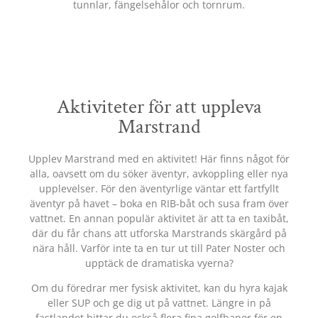
tunnlar, fängelsehålor och tornrum.
Aktiviteter för att uppleva
Marstrand
Upplev Marstrand med en aktivitet! Här finns något för
alla, oavsett om du söker äventyr, avkoppling eller nya
upplevelser. För den äventyrlige väntar ett fartfyllt
äventyr på havet – boka en RIB-båt och susa fram över
vattnet. En annan populär aktivitet är att ta en taxibåt,
där du får chans att utforska Marstrands skärgård på
nära håll. Varför inte ta en tur ut till Pater Noster och
upptäck de dramatiska vyerna?
Om du föredrar mer fysisk aktivitet, kan du hyra kajak
eller SUP och ge dig ut på vattnet. Längre in på
fastlandet hittar du också flera fina golfbanor för en